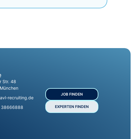
e
r Str. 48
 München
JOB FINDEN
avl-recruiting.de
EXPERTEN FINDEN
9 38666888