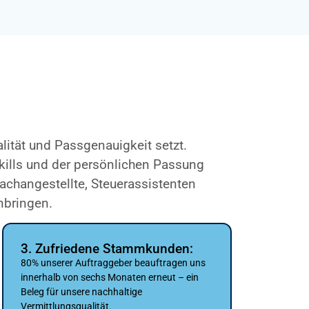
alität und Passgenauigkeit setzt.
Skills und der persönlichen Passung
achangestellte, Steuerassistenten
nbringen.
3. Zufriedene Stammkunden:
80% unserer Auftraggeber beauftragen uns
innerhalb von sechs Monaten erneut – ein
Beleg für unsere nachhaltige
Vermittlungsqualität.