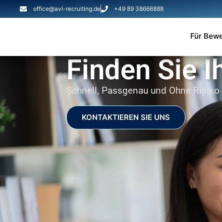
office@avl-recruiting.de
+49 89 38666888
Für Bew
Finden Sie I
Schnell, Passgenau und Ohne Risiko
KONTAKTIEREN SIE UNS