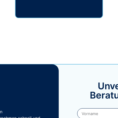
Unve
Berat
en