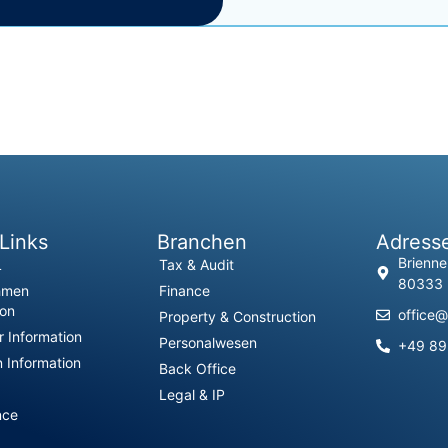
Links
Branchen
Adress
Brienne
L
Tax & Audit
80333
hmen
Finance
ion
office@
Property & Construction
 Information
Personalwesen
+49 8
 Information
Back Office
Legal & IP
nce