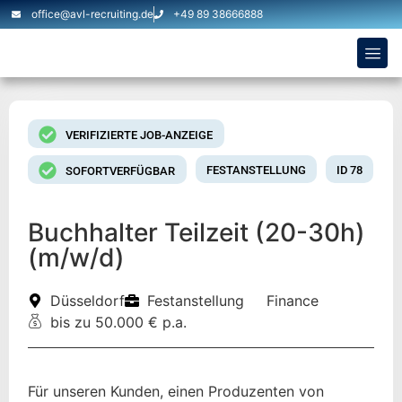
office@avl-recruiting.de
+49 89 38666888
VERIFIZIERTE JOB-ANZEIGE
FESTANSTELLUNG
ID 78
SOFORTVERFÜGBAR
Buchhalter Teilzeit (20-30h)
(m/w/d)
Düsseldorf
Festanstellung
Finance
bis zu 50.000 € p.a.
Für unseren Kunden, einen Produzenten von