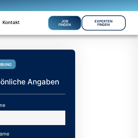
JOB
EXPERTEN
Kontakt
FINDEN
FINDEN
RBUNG
sönliche Angaben
me
ame