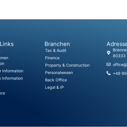
Links
Branchen
Adress
Brienne
L
Tax & Audit
80333
hmen
Finance
ion
office@
Property & Construction
 Information
Personalwesen
+49 8
 Information
Back Office
Legal & IP
nce