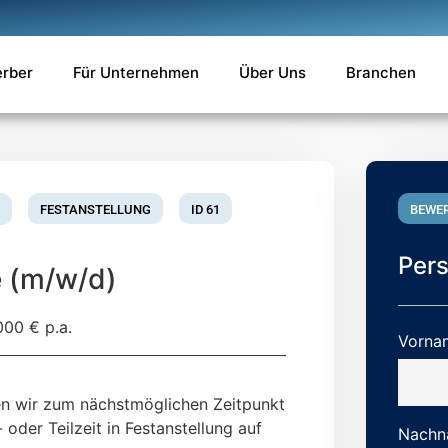
erber
Für Unternehmen
Über Uns
Branchen
FESTANSTELLUNG
ID 61
BEWE
Per
e (m/w/d)
000 € p.a.
Vorna
en wir zum nächstmöglichen Zeitpunkt
oder Teilzeit in Festanstellung auf
Nachn