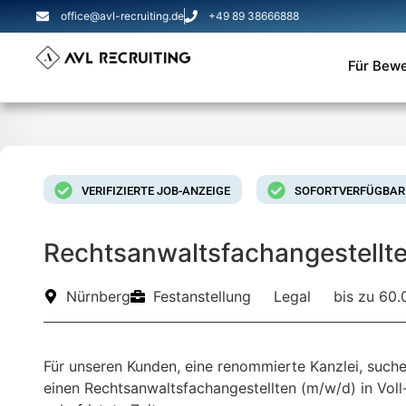
office@avl-recruiting.de
+49 89 38666888
Für Bew
VERIFIZIERTE JOB-ANZEIGE
SOFORTVERFÜGBAR
Rechtsanwaltsfachangestellt
Nürnberg
Festanstellung
Legal
bis zu 60.
Für unseren Kunden, eine renommierte Kanzlei, such
einen Rechtsanwaltsfachangestellten (m/w/d) in Voll- 