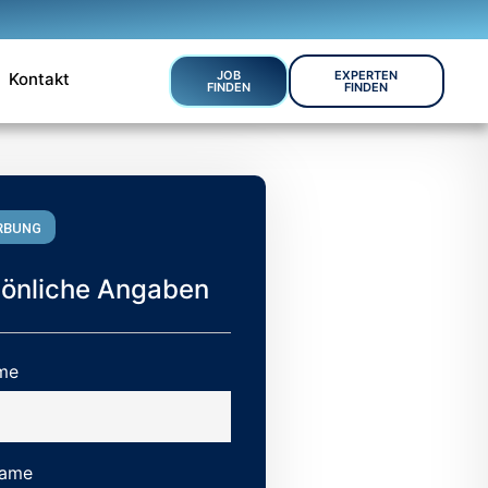
JOB
EXPERTEN
Kontakt
FINDEN
FINDEN
RBUNG
sönliche Angaben
me
ame