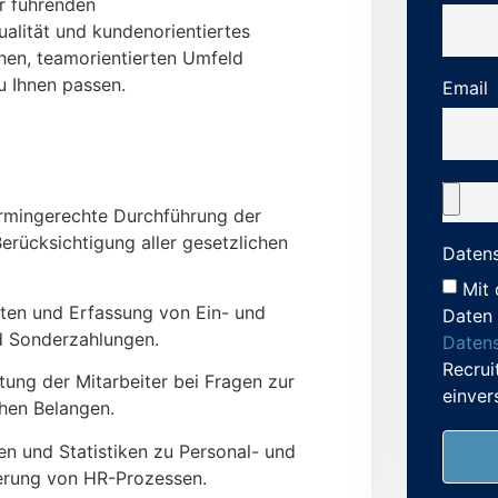
er führenden
ualität und kundenorientiertes
hen, teamorientierten Umfeld
u Ihnen passen.
Email
rmingerechte Durchführung der
rücksichtigung aller gesetzlichen
Datens
Mit 
ten und Erfassung von Ein- und
Daten 
d Sonderzahlungen.
Datens
Recrui
tung der Mitarbeiter bei Fragen zur
einver
hen Belangen.
n und Statistiken zu Personal- und
ierung von HR-Prozessen.