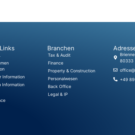
Links
Branchen
Adress
Brienne
L
Tax & Audit
80333
hmen
Finance
ion
office@
Property & Construction
 Information
Personalwesen
+49 8
 Information
Back Office
Legal & IP
nce