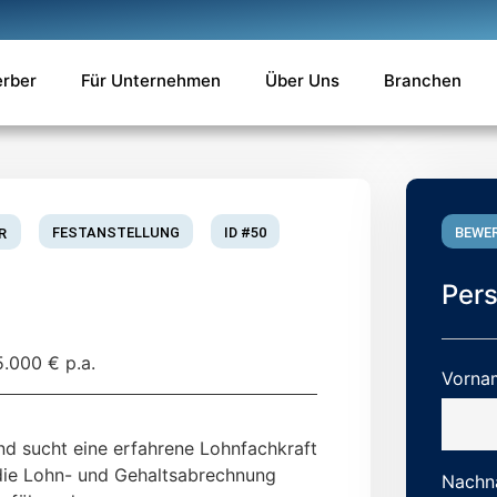
erber
Für Unternehmen
Über Uns
Branchen
FESTANSTELLUNG
ID #50
BEWE
R
Per
5.000 € p.a.
Vorna
und sucht eine erfahrene Lohnfachkraft
 die Lohn- und Gehaltsabrechnung
Nachn