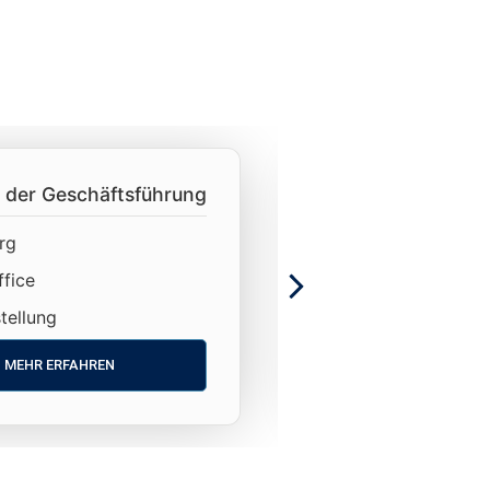
 der Geschäftsführung
Rechtsanwaltsfa
(m/w/d)
rg
Nürnberg
fice
Legal
tellung
Festanstellung
MEHR ERFAHREN
MEHR ER