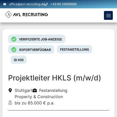
office@avl-recruiting.de
+49 89 38666888
VERIFIZIERTE JOB-ANZEIGE
FESTANSTELLUNG
SOFORTVERFÜGBAR
ID #33
Projektleiter HKLS (m/w/d)
Stuttgart
Festanstellung
Property & Construction
bis zu 85.000 € p.a.